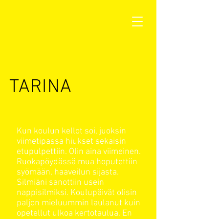
TARINA
Kun koulun kellot soi, juoksin
viimetipassa hiukset sekaisin
etupulpettiin. Olin aina viimeinen.
Ruokapöydässä mua hoputettiin
syömään, haaveilun sijasta.
Silmiäni sanottiin usein
nappisilmiksi. Koulupäivät olisin
paljon mieluummin laulanut kuin
opetellut ulkoa kertotaulua. En