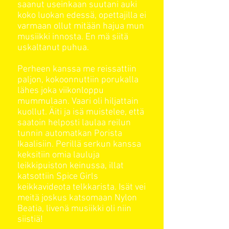
saanut useinkaan suutani auki
koko luokan edessä, opettajilla ei
varmaan ollut mitään hajua mun
musiikki innosta. En mä siitä
uskaltanut puhua.
Perheen kanssa me reissattiin
paljon, kokoonnuttiin porukalla
lähes joka viikonloppu
mummulaan. Vaari oli hiljattain
kuollut. Äiti ja isä muistelee, että
saatoin helposti laulaa reilun
tunnin automatkan Porista
Ikaalisiin. Perillä serkun kanssa
keksitiin omia
lauluja
leikkipuiston keinussa, illat
katsottiin Spice Girls
keikkavideota
telkkari
sta. Isät vei
meitä joskus katsomaan Nylon
Beatia, livenä musiikki oli niin
siistiä!