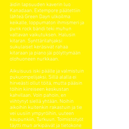
äidin lapsuuden kaverin luo
Kanadaan. Extempore päätettiin
lähteä Green Dayn ulkoilma
keikalle, loppumaton
ihmismeri
ja
punk
rock
bändi
teki muhun
valtavan vaikutuksen. Halusin
kitaran. Synttärilahjaksi
sukulaiset keräsivät rahaa
kitaraan ja piano jäi pölyttymään
olohuoneen nurkkaan.
Aikuisuus iski päälle ja valmistuin
pukuompelijaksi. Sillä alalla ei
hirveästi ollut töitä, mutta pääsin
töihin kiireiseen keskustan
kahvilaan. Voin pahoin, en
viihtynyt siellä yhtään. Noihin
aikoihin kuitenkin rakastuin ja tie
vei uusiin ympyröihin, uuteen
kaupunkiin, Turkuun.
Toimistotyö
t
täytti mun arkipäivät ja tietokone