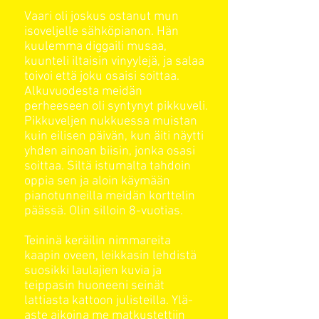
Vaari oli joskus ostanut mun
isoveljelle sähköpianon. Hän
kuulemma diggaili musaa,
kuunteli iltaisin vinyylejä, ja salaa
toivoi että joku osaisi soittaa.
Alkuvuodesta meidän
perheeseen oli syntynyt pikkuveli.
Pikkuveljen nukkuessa muistan
kuin eilisen päivän, kun äiti näytti
yhden ainoan biisin, jonka osasi
soittaa. Siltä istumalta tahdoin
oppia sen ja aloin käymään
pianotunneilla meidän korttelin
päässä. Olin silloin 8-vuotias.
Teininä keräilin nimmareita
kaapin oveen, leikkasin lehdistä
suosikki laulajien kuvia ja
teippasin huoneeni seinät
lattiasta kattoon julisteilla. Ylä-
aste aikoina me matkustettiin